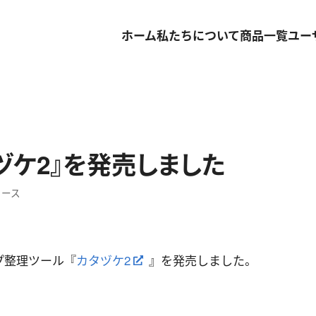
ホーム
私たちについて
商品一覧
ユー
ヅケ2』を発売しました
ュース
プ整理ツール『
カタヅケ2
』を発売しました。